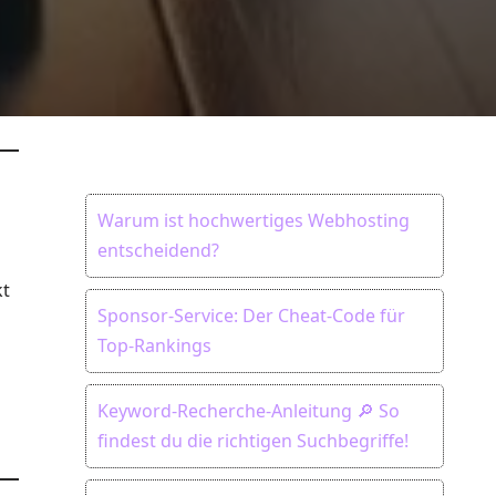
Warum ist hochwertiges Webhosting
entscheidend?
t
Sponsor-Service: Der Cheat-Code für
Top-Rankings
Keyword-Recherche-Anleitung 🔎 So
findest du die richtigen Suchbegriffe!