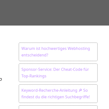
Warum ist hochwertiges Webhosting
entscheidend?
Sponsor-Service: Der Cheat-Code für
Top-Rankings
o
Keyword-Recherche-Anleitung 🔎 So
findest du die richtigen Suchbegriffe!